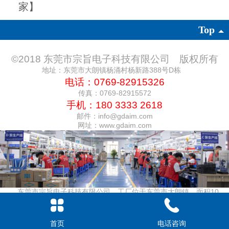
家】
Top
©2018
东莞市宗旨电子科技有限公司
版权所有
地址：东莞市大朗镇杨涌村杨新路388号D栋
电话：0769-82915326
传真：0769-82915572
手机：180 3333 2618
邮件：info@gdaim.com
网址：www.gdaim.com
东莞市宗旨电子科技有限公司，工厂位于东莞市大朗镇，面积10，
000平方米，从业员工300多名，是一家专业从事微型隔膜真空泵、活塞
真空泵、水泵、气泵、蠕动泵、泡沫泵、电磁气阀、脉冲水阀、直流电
机、直流无刷电机、减速箱电机的设计开发、生产销售的高新技术企业。
首页
电话咨询
公司成立于2012年，技术团队有着业内20年以上的工作经验，结合